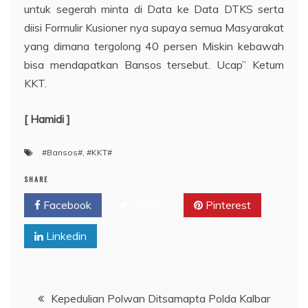
untuk segerah minta di Data ke Data DTKS serta
diisi Formulir Kusioner nya supaya semua Masyarakat
yang dimana tergolong 40 persen Miskin kebawah
bisa mendapatkan Bansos tersebut. Ucap” Ketum
KKT.
[ Hamidi ]
#Bansos#
,
#KKT#
SHARE
Facebook
Twitter
Pinterest
Linkedin
Navigasi
Kepedulian Polwan Ditsamapta Polda Kalbar