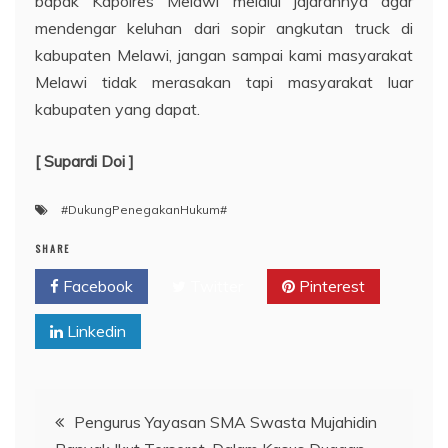
bapak Kapolres Melawi melalui jajarannya agar
mendengar keluhan dari sopir angkutan truck di
kabupaten Melawi, jangan sampai kami masyarakat
Melawi tidak merasakan tapi masyarakat luar
kabupaten yang dapat.
[ Supardi Doi ]
#DukungPenegakanHukum#
SHARE
Facebook
Twitter
Pinterest
Linkedin
Navigasi
Pengurus Yayasan SMA Swasta Mujahidin