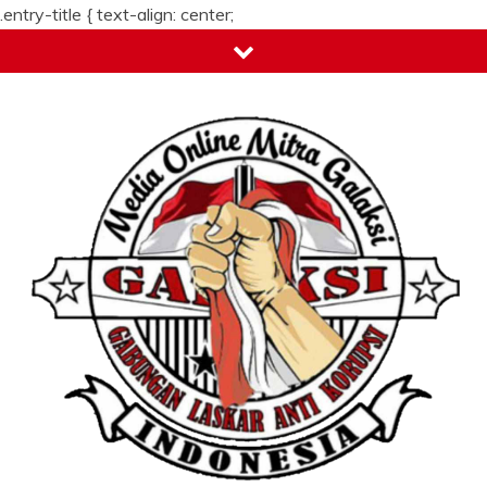
.entry-title {
text-align: center;
Skip
to
content