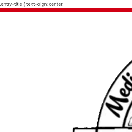
.entry-title {
text-align: center;
Skip
to
content