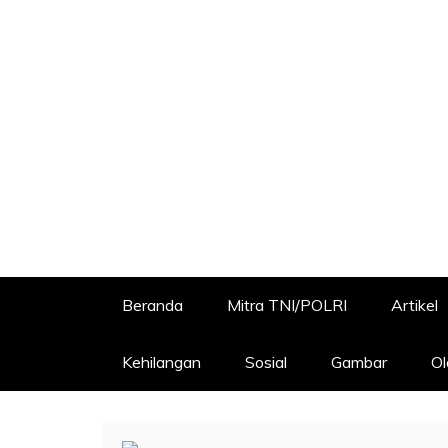
Beranda
Mitra TNI/POLRI
Artikel
Kehilangan
Sosial
Gambar
Ol