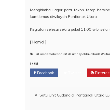
Menghimbau agar para tokoh tetap bersine
kamtibmas diwilayah Pontianak Utara.
Kegiatan selesai sekira pukul 11.00 wib, sel
[ Hamidi ]
#Humasmabespolri#
,
#Humaspoldakalbar#
,
#Mitra
SHARE
Facebook
Twitter
Pinteres
Navigasi
Satu Unit Gudang di Pontianak Utara Lu
pos