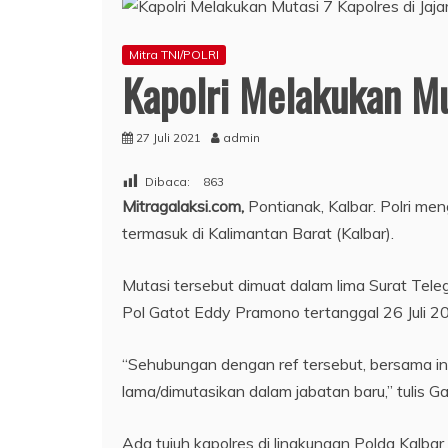
Mitra TNI/POLRI
Kapolri Melakukan Mut
27 Juli 2021
admin
Dibaca:
863
Mitragalaksi.com,
Pontianak, Kalbar. Polri m
termasuk di Kalimantan Barat (Kalbar).
Mutasi tersebut dimuat dalam lima Surat Te
Pol Gatot Eddy Pramono tertanggal 26 Juli 2
“Sehubungan dengan ref tersebut, bersama ini
lama/dimutasikan dalam jabatan baru,” tulis G
Ada tujuh kapolres di lingkungan Polda Kalba