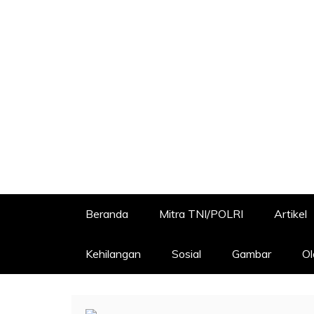
Beranda
Mitra TNI/POLRI
Artikel
Kehilangan
Sosial
Gambar
Ol