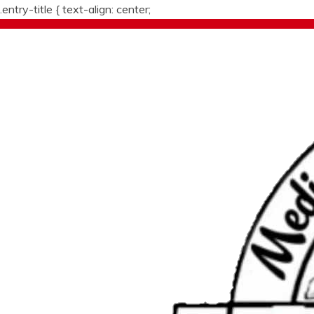
.entry-title {
text-align: center;
Skip
to
content