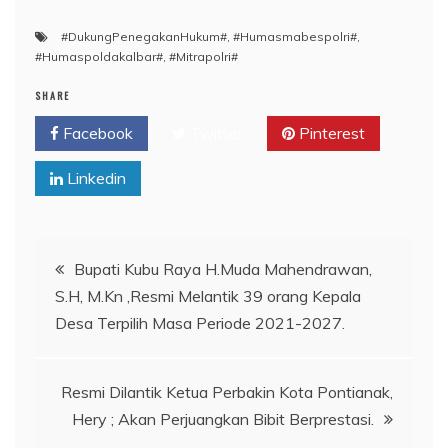
#DukungPenegakanHukum#
,
#Humasmabespolri#
,
#Humaspoldakalbar#
,
#Mitrapolri#
SHARE
Facebook
Twitter
Pinterest
Linkedin
Navigasi
Bupati Kubu Raya H.Muda Mahendrawan,
S.H, M.Kn ,Resmi Melantik 39 orang Kepala
pos
Desa Terpilih Masa Periode 2021-2027.
Resmi Dilantik Ketua Perbakin Kota Pontianak,
Hery ; Akan Perjuangkan Bibit Berprestasi.