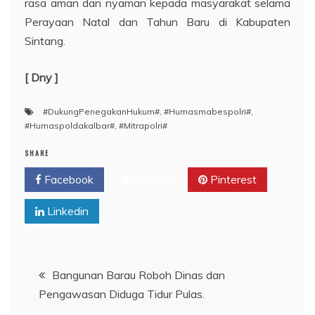
rasa aman dan nyaman kepada masyarakat selama
Perayaan Natal dan Tahun Baru di Kabupaten
Sintang.
[ Dny ]
#DukungPenegakanHukum#
,
#Humasmabespolri#
,
#Humaspoldakalbar#
,
#Mitrapolri#
SHARE
Facebook
Twitter
Pinterest
Linkedin
Navigasi
Bangunan Barau Roboh Dinas dan
Pengawasan Diduga Tidur Pulas.
pos