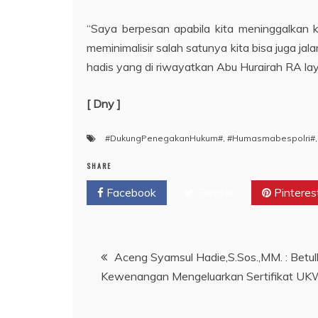
“Saya berpesan apabila kita meninggalkan k
meminimalisir salah satunya kita bisa juga ja
hadis yang di riwayatkan Abu Hurairah RA l
[ Dny ]
#DukungPenegakanHukum#
,
#Humasmabespolri#
SHARE
Facebook
Twitter
Pinteres
Navigasi
Aceng Syamsul Hadie,S.Sos.,MM. : Betu
Kewenangan Mengeluarkan Sertifikat UK
pos