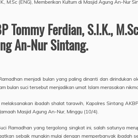
P Tommy Ferdian, S.I.K., M.S
ng An-Nur Sintang.
Ramadhan menjadi bulan yang paling dinanti dan dirindukan ole
am bulan suci tersebut menjadikan umat Islam merasakan nikma
melaksanakan ibadah shalat tarawih, Kapolres Sintang AKBP T
Jamaah Masjid Agung An-Nur, Minggu (10/4).
 Suci Ramadhan yang tergolong singkat ini, salah satunya m
faatkan sebaik mungkin mulai dengan memperbanyak ibadah s