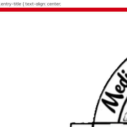
.entry-title {
text-align: center;
Skip
to
content