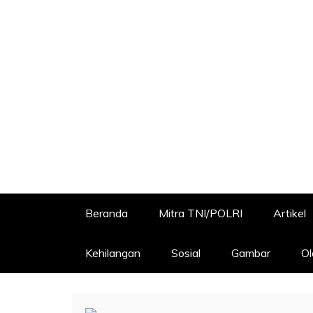
Beranda
Mitra TNI/POLRI
Artikel
Kehilangan
Sosial
Gambar
Ol