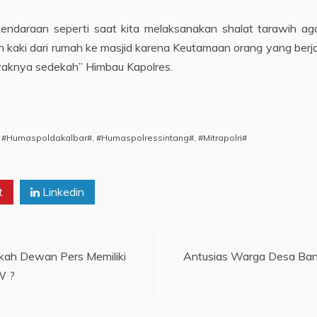
endaraan seperti saat kita melaksanakan shalat tarawih aga
lan kaki dari rumah ke masjid karena Keutamaan orang yang berj
ayaknya sedekah” Himbau Kapolres.
,
#Humaspoldakalbar#
,
#Humaspolressintang#
,
#Mitrapolri#
t
Linkedin
lkah Dewan Pers Memiliki
Antusias Warga Desa Banu
W ?