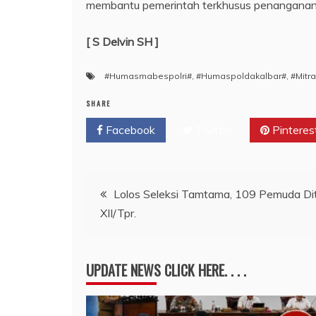
membantu pemerintah terkhusus penanganan 
[ S Delvin SH ]
#Humasmabespolri#
,
#Humaspoldakalbar#
,
#Mitra
SHARE
Facebook
Twitter
Pinteres
Navigasi
Lolos Seleksi Tamtama, 109 Pemuda Di
XII/Tpr.
pos
UPDATE NEWS CLICK HERE. . . .