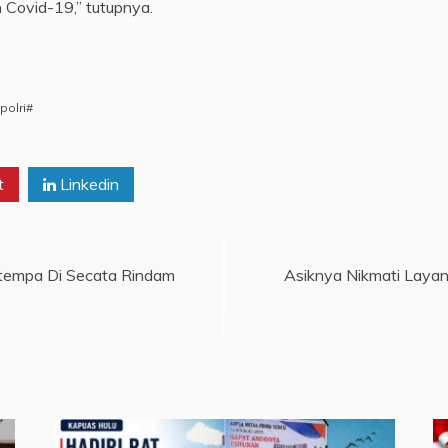
Covid-19,” tutupnya.
polri#
t
Linkedin
tempa Di Secata Rindam
Asiknya Nikmati Layana