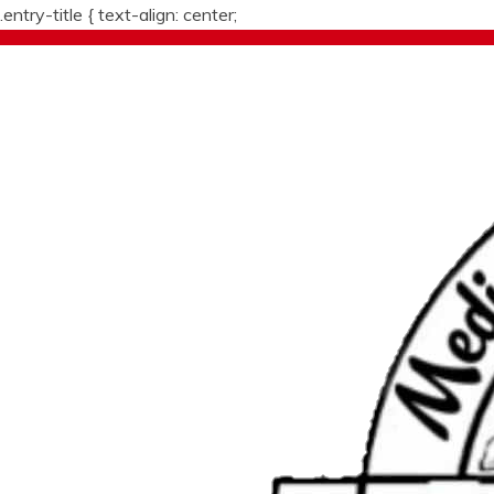
.entry-title {
text-align: center;
Skip
to
content