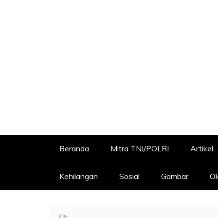
Beranda
Mitra TNI/POLRI
Artikel
Kehilangan
Sosial
Gambar
Ol