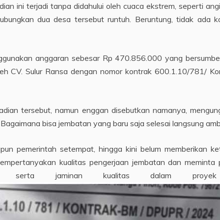
ian ini terjadi tanpa didahului oleh cuaca ekstrem, seperti ang
ungkan dua desa tersebut runtuh. Beruntung, tidak ada kor
nggunakan anggaran sebesar Rp 470.856.000 yang bersumbe
 oleh CV. Sulur Ransa dengan nomor kontrak 600.1.10/781/ 
adian tersebut, namun enggan disebutkan namanya, mengungk
Bagaimana bisa jembatan yang baru saja selesai langsung ambr
maupun pemerintah setempat, hingga kini belum memberikan k
mpertanyakan kualitas pengerjaan jembatan dan meminta pe
n serta jaminan kualitas dalam proyek p