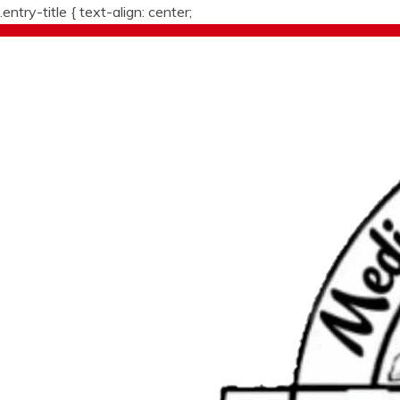
.entry-title {
text-align: center;
Skip
to
content