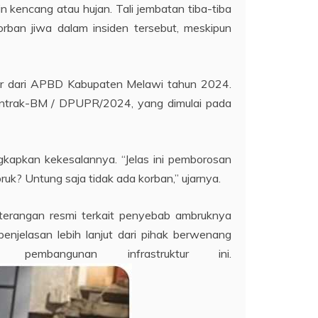
in kencang atau hujan. Tali jembatan tiba-tiba
ban jiwa dalam insiden tersebut, meskipun
r dari APBD Kabupaten Melawi tahun 2024.
Kontrak-BM / DPUPR/2024, yang dimulai pada
apkan kekesalannya. “Jelas ini pemborosan
uk? Untung saja tidak ada korban,” ujarnya.
eterangan resmi terkait penyebab ambruknya
njelasan lebih lanjut dari pihak berwenang
embangunan infrastruktur ini.