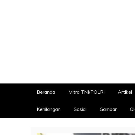
Beranda
Mitra TNI/POLRI
Artikel
Kehilangan
Sosial
Gambar
Ol