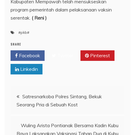
Kabupaten Mempawah telah mensukseskan
program pemerintah dalam pelaksanaan vaksin
serentak.
( Reni )
#pkb#
SHARE
Facebook
Twitter
Pinterest
Linkedin
Navigasi
Satresnarkoba Polres Sintang, Bekuk
Seorang Pria di Sebuah Kost
pos
Wuling Arista Pontianak Bersama Kadin Kubu
Raya Laksanakan Vaksinasi Tahap Dua di Kubu