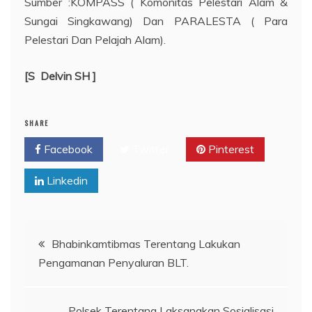
Sumber :KOMPASS ( Komonitas Pelestari Alam &
Sungai Singkawang) Dan PARALESTA ( Para
Pelestari Dan Pelajah Alam).
[S Delvin SH ]
SHARE
Facebook
Twitter
Pinterest
Linkedin
Navigasi
Bhabinkamtibmas Terentang Lakukan
Pengamanan Penyaluran BLT.
pos
Polsek Terentang Laksanakan Sosialisasi