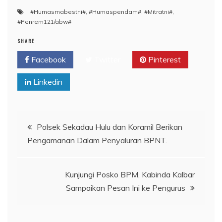
#Humasmabestni#
,
#Humaspendam#
,
#Mitratni#
,
#Penrem121/abw#
SHARE
Facebook
Twitter
Pinterest
Linkedin
Navigasi
Polsek Sekadau Hulu dan Koramil Berikan
Pengamanan Dalam Penyaluran BPNT.
pos
Kunjungi Posko BPM, Kabinda Kalbar
Sampaikan Pesan Ini ke Pengurus