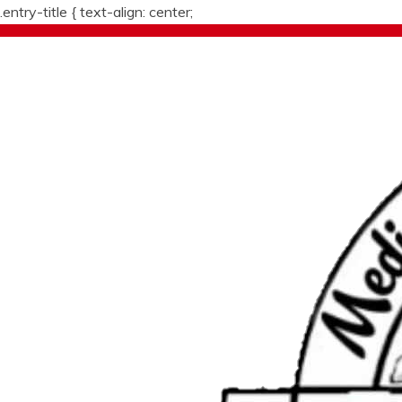
.entry-title {
text-align: center;
Skip
to
content