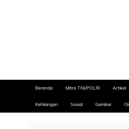
Beranda
Mitra TNI/POLRI
Artikel
Kehilangan
Sosial
Gambar
Ol