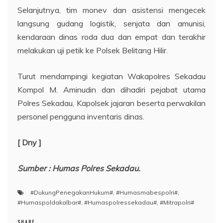
Selanjutnya, tim monev dan asistensi mengecek
langsung gudang logistik, senjata dan amunisi,
kendaraan dinas roda dua dan empat dan terakhir
melakukan uji petik ke Polsek Belitang Hilir.
Turut mendampingi kegiatan Wakapolres Sekadau
Kompol M. Aminudin dan dihadiri pejabat utama
Polres Sekadau, Kapolsek jajaran beserta perwakilan
personel pengguna inventaris dinas.
[ Dny ]
Sumber : Humas Polres Sekadau.
#DukungPenegakanHukum#
,
#Humasmabespolri#
,
#Humaspoldakalbar#
,
#Humaspolressekadau#
,
#Mitrapolri#
SHARE