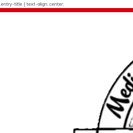
.entry-title {
text-align: center;
Skip
to
content