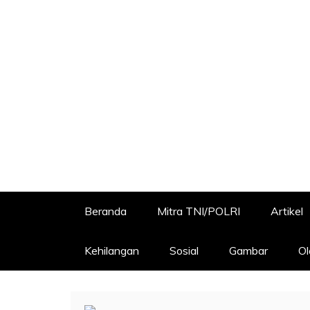
Beranda
Mitra TNI/POLRI
Artikel
Kehilangan
Sosial
Gambar
Ol