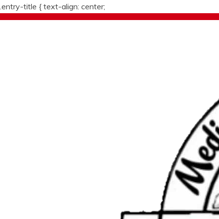
.entry-title {
text-align: center;
Skip
to
content