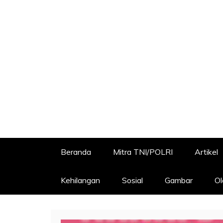
Beranda
Mitra TNI/POLRI
Artikel
Kehilangan
Sosial
Gambar
Ol