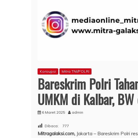
Koroupsi
Mitra TNI/POLRI
Bareskrim Polri Taha
UMKM di Kalbar, BW
6 Maret 2025
admin
Dibaca:
777
Mitragalaksi.com,
Jakarta – Bareskrim Polri