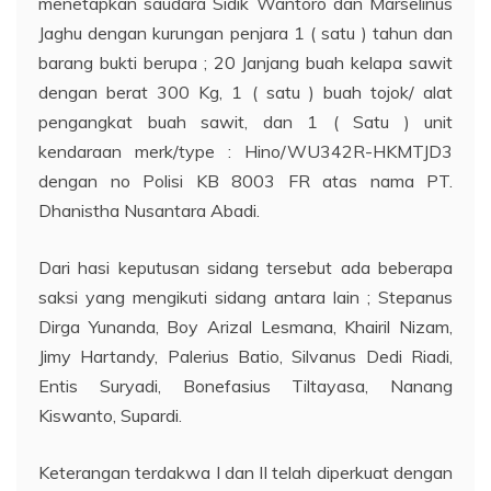
menetapkan saudara Sidik Wantoro dan Marselinus
Jaghu dengan kurungan penjara 1 ( satu ) tahun dan
barang bukti berupa ; 20 Janjang buah kelapa sawit
dengan berat 300 Kg, 1 ( satu ) buah tojok/ alat
pengangkat buah sawit, dan 1 ( Satu ) unit
kendaraan merk/type : Hino/WU342R-HKMTJD3
dengan no Polisi KB 8003 FR atas nama PT.
Dhanistha Nusantara Abadi.
Dari hasi keputusan sidang tersebut ada beberapa
saksi yang mengikuti sidang antara lain ; Stepanus
Dirga Yunanda, Boy Arizal Lesmana, Khairil Nizam,
Jimy Hartandy, Palerius Batio, Silvanus Dedi Riadi,
Entis Suryadi, Bonefasius Tiltayasa, Nanang
Kiswanto, Supardi.
Keterangan terdakwa I dan II telah diperkuat dengan