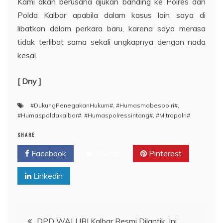
Kami akan berusaha ajukan banding ke Polres dan
Polda Kalbar apabila dalam kasus lain saya di
libatkan dalam perkara baru, karena saya merasa
tidak terlibat sama sekali ungkapnya dengan nada
kesal.
[ Dny ]
#DukungPenegakanHukum#
,
#Humasmabespolri#
,
#Humaspoldakalbar#
,
#Humaspolressintang#
,
#Mitrapolri#
SHARE
Facebook
Twitter
Pinterest
Linkedin
Navigasi
DPD WALUBI Kalbar Resmi Dilantik, Ini